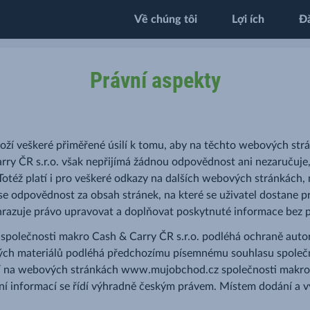
Về chúng tôi
Lợi ích
Đ
Právní aspekty
oží veškeré přiměřené úsilí k tomu, aby na těchto webových str
rry ČR s.r.o. však nepřijímá žádnou odpovědnost ani nezaručuj
Totéž platí i pro veškeré odkazy na dalších webových stránkách, n
e odpovědnost za obsah stránek, na které se uživatel dostane p
yhrazuje právo upravovat a doplňovat poskytnuté informace bez 
lečnosti makro Cash & Carry ČR s.r.o. podléhá ochraně autorsk
ckých materiálů podléhá předchozímu písemnému souhlasu společ
ění na webových stránkách www.mujobchod.cz společnosti makro C
dení informací se řídí výhradně českým právem. Místem dodání a v