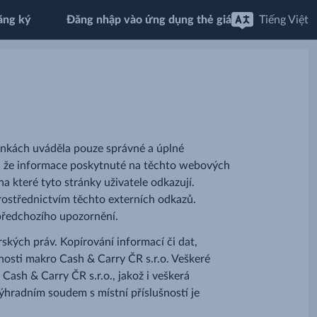
ăng ký
Đăng nhập vào ứng dụng thẻ giá
Tiếng Việt
ánkách uváděla pouze správné a úplné
e, že informace poskytnuté na těchto webových
a které tyto stránky uživatele odkazují.
rostřednictvím těchto externích odkazů.
předchozího upozornění.
ých práv. Kopírování informací či dat,
nosti makro Cash & Carry ČR s.r.o. Veškeré
ash & Carry ČR s.r.o., jakož i veškerá
ýhradním soudem s místní příslušností je