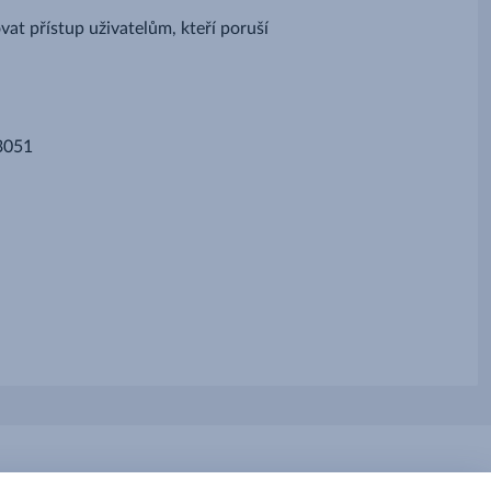
at přístup uživatelům, kteří poruší
83051